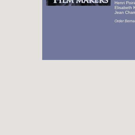
Henri Poir
Elisabeth 
Jean Cham
Order Berna