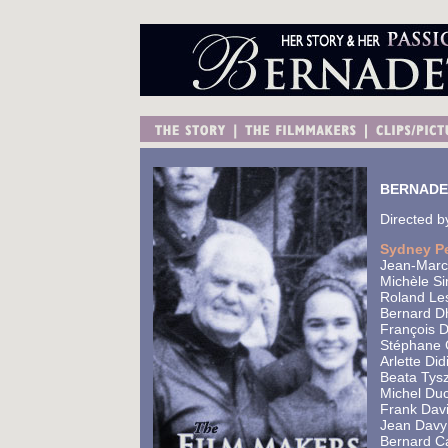
BERNADE
Directed 
Sydney P
Jean-Marc 
Michèle Si
Roland Les
Bernard Dh
François D
Stéphane G
Arlette Did
Beata Tysz
Michel Duc
Frank Davi
Jean Davy 
Bernard Ca